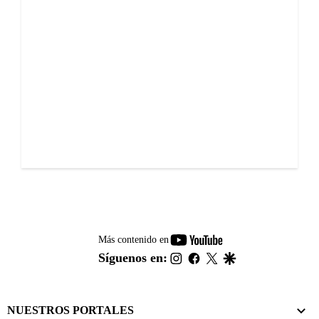
youtube-
Más contenido en
footer
instagram
facebook
twitter
google
Síguenos en:
NUESTROS PORTALES