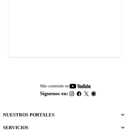
youtube-
Más contenido en
footer
instagram
facebook
twitter
google
Síguenos en:
NUESTROS PORTALES
SERVICIOS