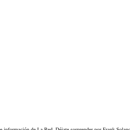
s e información de
La Red
. Déjate sorprender por Frank Solan