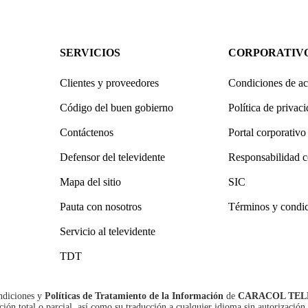
SERVICIOS
CORPORATIV
Clientes y proveedores
Condiciones de ac
Código del buen gobierno
Política de privac
Contáctenos
Portal corporativo
Defensor del televidente
Responsabilidad c
Mapa del sitio
SIC
Pauta con nosotros
Términos y condi
Servicio al televidente
TDT
ndiciones
y
Políticas de Tratamiento de la Información
de
CARACOL TEL
n total o parcial, así como su traducción a cualquier idioma sin autorización 