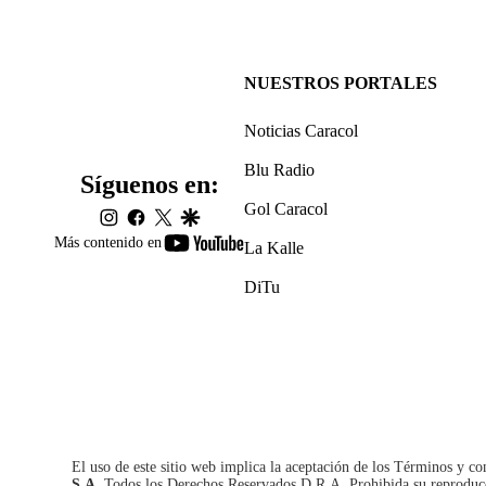
NUESTROS PORTALES
Noticias Caracol
Blu Radio
Síguenos en:
Gol Caracol
instagram
facebook
twitter
google
youtube-
Más contenido en
La Kalle
footer
DiTu
El uso de este sitio web implica la aceptación de los
Términos y co
S.A.
Todos los Derechos Reservados D.R.A. Prohibida su reproducció