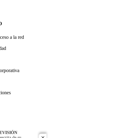
O
ceso a la red
idad
orporativa
ciones
EVISIÓN
escrita de su