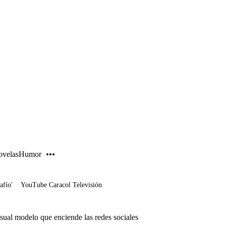
PUBLICIDAD
velas
Humor
afío'
YouTube Caracol Televisión
ensual modelo que enciende las redes sociales