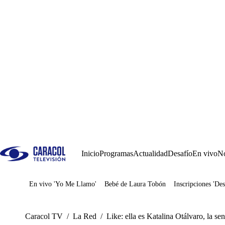
Inicio
Programas
Actualidad
Desafío
En vivo
No
En vivo 'Yo Me Llamo'
Bebé de Laura Tobón
Inscripciones 'Des
Juegos
Caracol TV
/
La Red
/
Like: ella es Katalina Otálvaro, la s