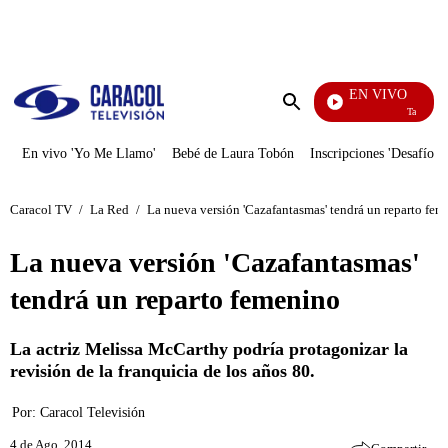
PUBLICIDAD
EN VIVO
También Cae
Enviar
búsqueda
En vivo 'Yo Me Llamo'
Bebé de Laura Tobón
Inscripciones 'Desafío'
Caracol TV
/
La Red
/
La nueva versión 'Cazafantasmas' tendrá un reparto fe
La nueva versión 'Cazafantasmas'
tendrá un reparto femenino
La actriz Melissa McCarthy podría protagonizar la
revisión de la franquicia de los años 80.
Por:
Caracol Televisión
4 de Ago, 2014