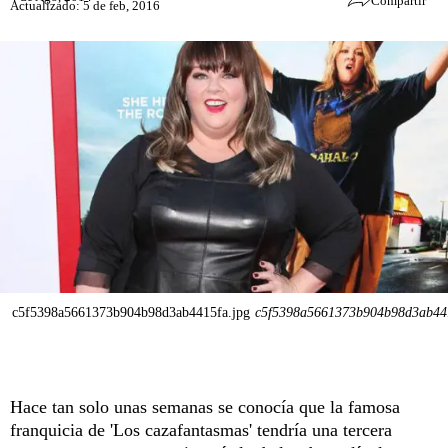
Compartir
Actualizado: 5 de feb, 2016
c5f5398a5661373b904b98d3ab4415fa.jpg
c5f5398a5661373b904b98d3ab441
Hace tan solo unas semanas se conocía que la famosa
franquicia de 'Los cazafantasmas' tendría una tercera