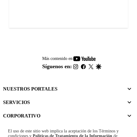
youtube-
Más contenido en
footer
instagram
facebook
twitter
google
Síguenos en:
NUESTROS PORTALES
SERVICIOS
CORPORATIVO
El uso de este sitio web implica la aceptación de los
Términos y
condiciones
y
Políticas de Tratamiento de la Información
de