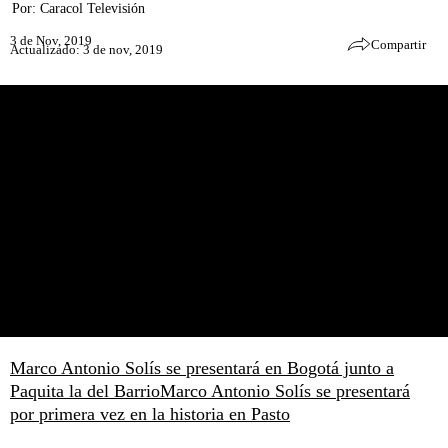
Por:
Caracol Televisión
3 de Nov, 2019
Compartir
Actualizado: 3 de nov, 2019
Marco Antonio Solís se presentará en Bogotá junto a
Paquita la del Barrio
Marco Antonio Solís se presentará
por primera vez en la historia en Pasto