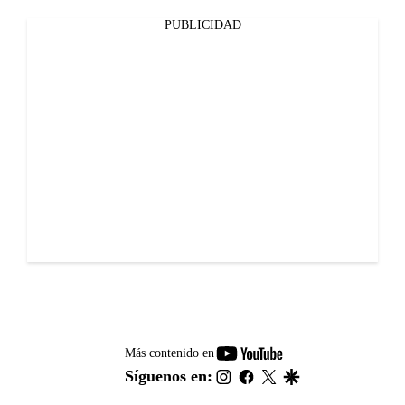
PUBLICIDAD
youtube-
Más contenido en
footer
instagram
facebook
twitter
google
Síguenos en: