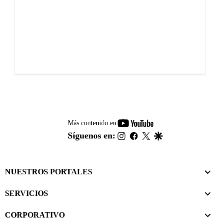
youtube-
Más contenido en
footer
instagram
facebook
twitter
google
Síguenos en:
NUESTROS PORTALES
SERVICIOS
CORPORATIVO