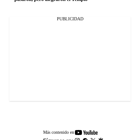
PUBLICIDAD
youtube-
Más contenido en
footer
instagram
facebook
twitter
google