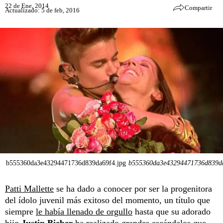
22 de Ene, 2014
Compartir
Actualizado: 5 de feb, 2016
b555360da3e43294471736d839da69f4.jpg
b555360da3e43294471736d839da
Patti Mallette
se ha dado a conocer por ser la progenitora
del ídolo juvenil más exitoso del momento, un título que
siempre
le había llenado de orgullo
hasta que su adorado
hijo
Justin Bieber
ha realizado
grandes escándalos
que