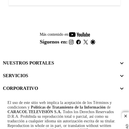
youtube-
Más contenido en
footer
instagram
facebook
twitter
google
Síguenos en:
NUESTROS PORTALES
SERVICIOS
CORPORATIVO
El uso de este sitio web implica la aceptación de los
Términos y
condiciones
y
Políticas de Tratamiento de la Información
de
CARACOL TELEVISIÓN S.A.
Todos los Derechos Reservados
D.R.A. Prohibida su reproducción total o parcial, así como su
cl
traducción a cualquier idioma sin autorización escrita de su titular.
Reproduction in whole or in part, or translation without written