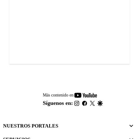
youtube-
Más contenido en
footer
instagram
facebook
twitter
google
Síguenos en:
NUESTROS PORTALES