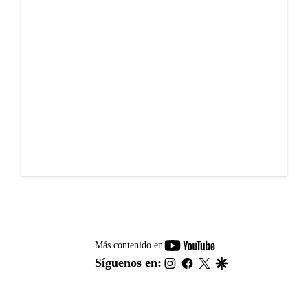
youtube-
Más contenido en
footer
instagram
facebook
twitter
google
Síguenos en: