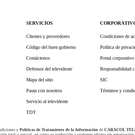
SERVICIOS
CORPORATIV
Clientes y proveedores
Condiciones de ac
Código del buen gobierno
Política de privac
Contáctenos
Portal corporativo
Defensor del televidente
Responsabilidad c
Mapa del sitio
SIC
Pauta con nosotros
Términos y condi
Servicio al televidente
TDT
ndiciones
y
Políticas de Tratamiento de la Información
de
CARACOL TEL
n total o parcial, así como su traducción a cualquier idioma sin autorización 