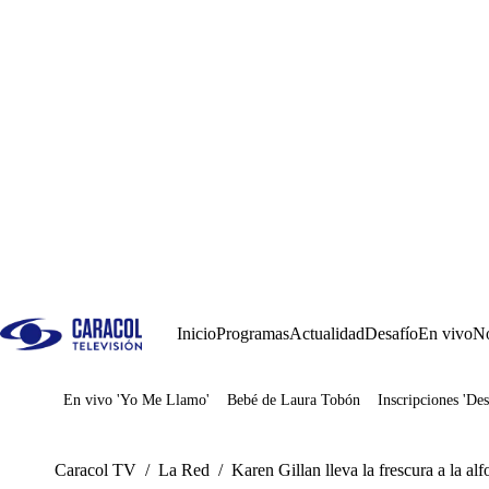
Inicio
Programas
Actualidad
Desafío
En vivo
No
En vivo 'Yo Me Llamo'
Bebé de Laura Tobón
Inscripciones 'Des
Juegos
Caracol TV
/
La Red
/
Karen Gillan lleva la frescura a la al