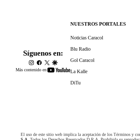
NUESTROS PORTALES
Noticias Caracol
Blu Radio
Síguenos en:
Gol Caracol
instagram
facebook
twitter
google
youtube-
Más contenido en
La Kalle
footer
DiTu
El uso de este sitio web implica la aceptación de los
Términos y co
S.A.
Todos los Derechos Reservados D.R.A. Prohibida su reproducció