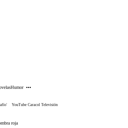
PUBLICIDAD
velas
Humor
afío'
YouTube Caracol Televisión
fombra roja