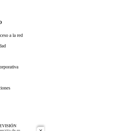
O
ceso a la red
idad
orporativa
ciones
EVISIÓN
escrita de su