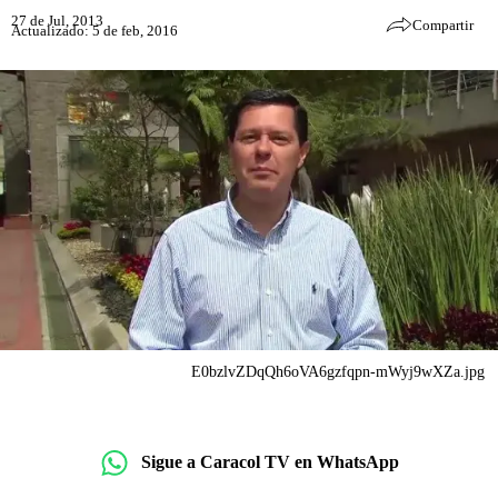
27 de Jul, 2013
Compartir
Actualizado: 5 de feb, 2016
E0bzlvZDqQh6oVA6gzfqpn-mWyj9wXZa.jpg
Sigue a Caracol TV en WhatsApp