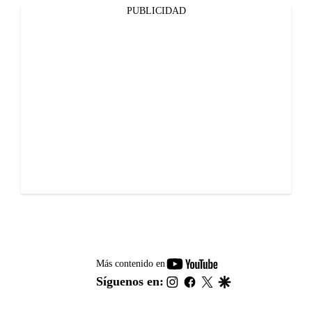
PUBLICIDAD
youtube-
Más contenido en
footer
instagram
facebook
twitter
google
Síguenos en: