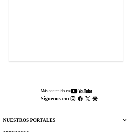
youtube-
Más contenido en
footer
instagram
facebook
twitter
google
Síguenos en:
NUESTROS PORTALES