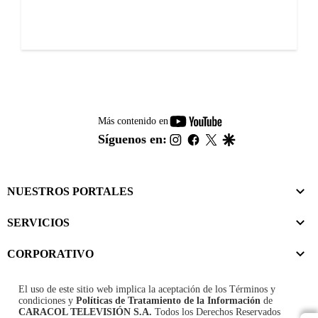
youtube-
Más contenido en
footer
instagram
facebook
twitter
google
Síguenos en:
NUESTROS PORTALES
SERVICIOS
CORPORATIVO
El uso de este sitio web implica la aceptación de los
Términos y
condiciones
y
Políticas de Tratamiento de la Información
de
CARACOL TELEVISIÓN S.A.
Todos los Derechos Reservados