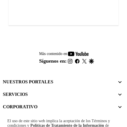
youtube-
Más contenido en
footer
instagram
facebook
twitter
google
Síguenos en:
NUESTROS PORTALES
SERVICIOS
CORPORATIVO
El uso de este sitio web implica la aceptación de los
Términos y
condiciones
y
Políticas de Tratamiento de la Información
de