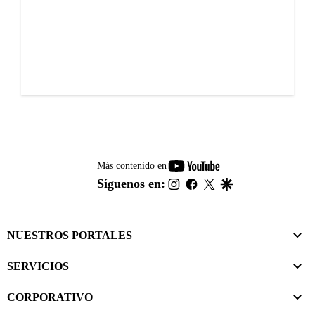
youtube-
Más contenido en
footer
instagram
facebook
twitter
google
Síguenos en:
NUESTROS PORTALES
SERVICIOS
CORPORATIVO