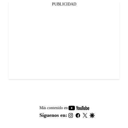
PUBLICIDAD
youtube-
Más contenido en
footer
instagram
facebook
twitter
google
Síguenos en: