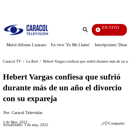
PUBLICIDAD
EN VIVO
Yo Me Llamo
Enviar
búsqueda
Murió Alfonso Lizarazo
En vivo 'Yo Me Llamo'
Inscripciones 'Desafío
Caracol TV
/
La Red
/
Hebert Vargas confiesa que sufrió durante más de un año
Hebert Vargas confiesa que sufrió
durante más de un año el divorcio
con su expareja
Por:
Caracol Televisión
1 de May, 2022
Compartir
Actualizado: 1 de may, 2022