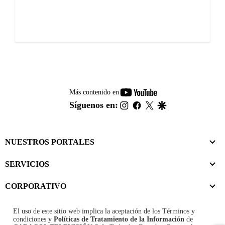
youtube-
Más contenido en
footer
instagram
facebook
twitter
google
Síguenos en:
NUESTROS PORTALES
SERVICIOS
CORPORATIVO
El uso de este sitio web implica la aceptación de los
Términos y
condiciones
y
Políticas de Tratamiento de la Información
de