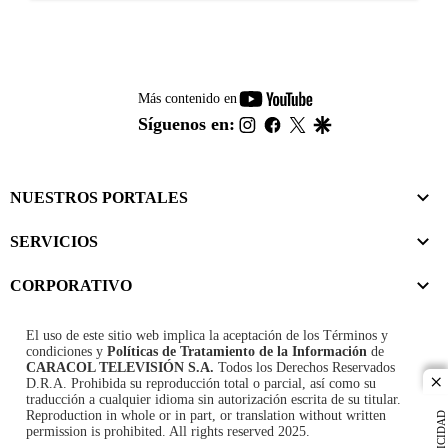
youtube-
Más contenido en
footer
instagram
facebook
twitter
google
Síguenos en:
NUESTROS PORTALES
SERVICIOS
CORPORATIVO
El uso de este sitio web implica la aceptación de los
Términos y
condiciones
y
Políticas de Tratamiento de la Información
de
CARACOL TELEVISIÓN S.A.
Todos los Derechos Reservados
D.R.A. Prohibida su reproducción total o parcial, así como su
cl
traducción a cualquier idioma sin autorización escrita de su titular.
Reproduction in whole or in part, or translation without written
PUBLICIDAD
permission is prohibited. All rights reserved 2025.