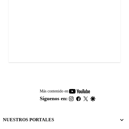
youtube-
Más contenido en
footer
instagram
facebook
twitter
google
Síguenos en:
NUESTROS PORTALES