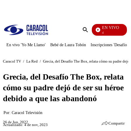
PUBLICIDAD
EN VIVO
Noticias Caracol
Enviar
búsqueda
En vivo 'Yo Me Llamo'
Bebé de Laura Tobón
Inscripciones 'Desafío'
Caracol TV
/
La Red
/
Grecia, del Desafío The Box, relata cómo su padre dejó
Grecia, del Desafío The Box, relata
cómo su padre dejó de ser su héroe
debido a que las abandonó
Por:
Caracol Televisión
26 de Jun, 2022
Compartir
Actualizado: 4 de nov, 2023