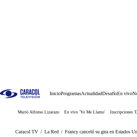
Inicio
Programas
Actualidad
Desafío
En vivo
No
Murió Alfonso Lizarazo
En vivo 'Yo Me Llamo'
Inscripciones '
Juegos
Caracol TV
/
La Red
/
Francy canceló su gira en Estados Un