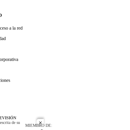
O
ceso a la red
idad
orporativa
ciones
EVISIÓN
escrita de su
close
MIEMBRO DE: