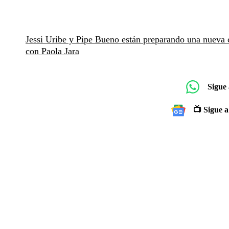
Jessi Uribe y Pipe Bueno están preparando una nueva 
con Paola Jara
Sigue
📺 Sigue a