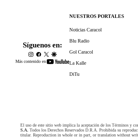
NUESTROS PORTALES
Noticias Caracol
Blu Radio
Síguenos en:
Gol Caracol
instagram
facebook
twitter
google
youtube-
Más contenido en
La Kalle
footer
DiTu
El uso de este sitio web implica la aceptación de los
Términos y co
S.A.
Todos los Derechos Reservados D.R.A. Prohibida su reproducció
titular. Reproduction in whole or in part, or translation without wri