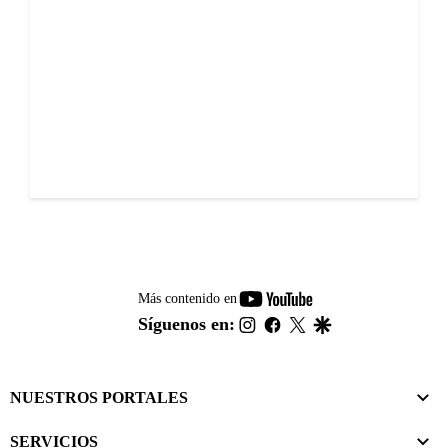
youtube-
Más contenido en
footer
instagram
facebook
twitter
google
Síguenos en:
NUESTROS PORTALES
SERVICIOS