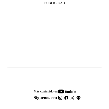
PUBLICIDAD
youtube-
Más contenido en
footer
instagram
facebook
twitter
google
Síguenos en: