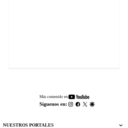
youtube-
Más contenido en
footer
instagram
facebook
twitter
google
Síguenos en:
NUESTROS PORTALES