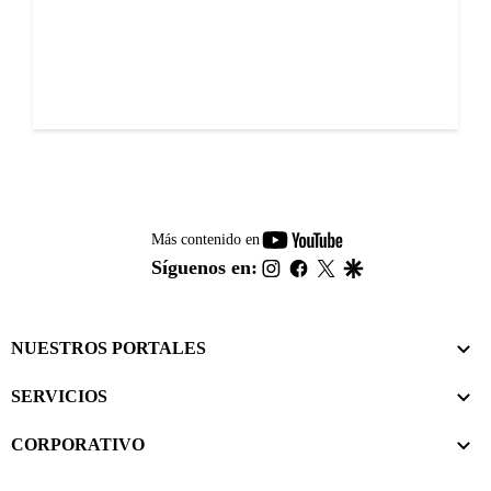
youtube-
Más contenido en
footer
instagram
facebook
twitter
google
Síguenos en:
NUESTROS PORTALES
SERVICIOS
CORPORATIVO