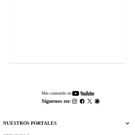
youtube-
Más contenido en
footer
instagram
facebook
twitter
google
Síguenos en:
NUESTROS PORTALES