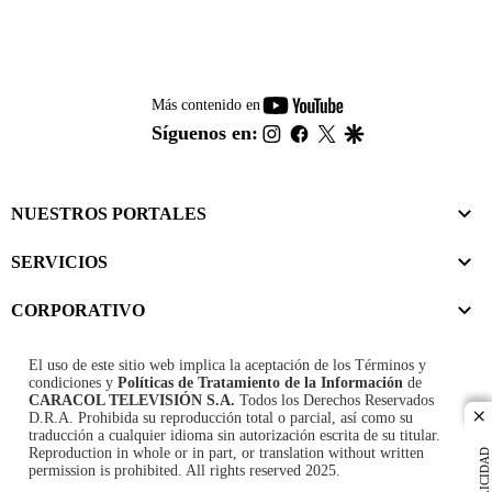
youtube-
Más contenido en
footer
instagram
facebook
twitter
google
Síguenos en:
NUESTROS PORTALES
SERVICIOS
CORPORATIVO
El uso de este sitio web implica la aceptación de los
Términos y
condiciones
y
Políticas de Tratamiento de la Información
de
CARACOL TELEVISIÓN S.A.
Todos los Derechos Reservados
D.R.A. Prohibida su reproducción total o parcial, así como su
cl
traducción a cualquier idioma sin autorización escrita de su titular.
Reproduction in whole or in part, or translation without written
PUBLICIDAD
permission is prohibited. All rights reserved 2025.