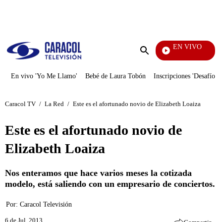
PUBLICIDAD
EN VIVO
Santa Misa
Enviar
búsqueda
En vivo 'Yo Me Llamo'
Bebé de Laura Tobón
Inscripciones 'Desafío'
Caracol TV
/
La Red
/
Este es el afortunado novio de Elizabeth Loaiza
Este es el afortunado novio de
Elizabeth Loaiza
Nos enteramos que hace varios meses la cotizada
modelo, está saliendo con un empresario de conciertos.
Por:
Caracol Televisión
6 de Jul, 2013