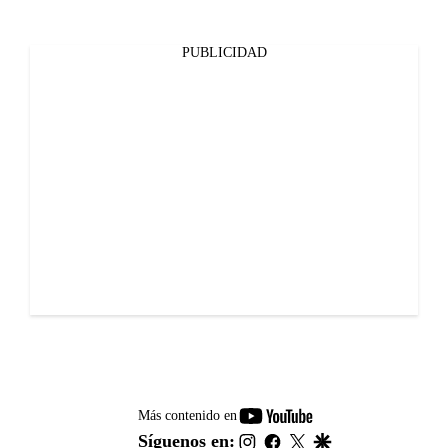
PUBLICIDAD
youtube-
Más contenido en
footer
instagram
facebook
twitter
google
Síguenos en: