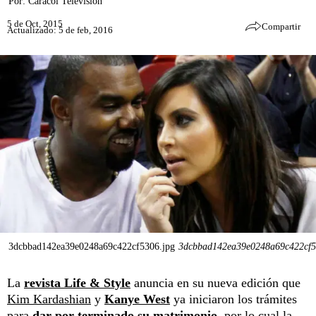
Por:
Caracol Televisión
5 de Oct, 2015
Compartir
Actualizado: 5 de feb, 2016
3dcbbad142ea39e0248a69c422cf5306.jpg
3dcbbad142ea39e0248a69c422cf5
La
revista Life & Style
anuncia en su nueva edición que
Kim Kardashian
y
Kanye West
ya iniciaron los trámites
para
dar por terminado su matrimonio
, por lo cual la