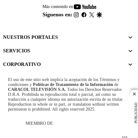
youtube-
Más contenido en
footer
instagram
facebook
twitter
google
Síguenos en:
NUESTROS PORTALES
SERVICIOS
CORPORATIVO
El uso de este sitio web implica la aceptación de los
Términos y
condiciones
y
Políticas de Tratamiento de la Información
de
CARACOL TELEVISIÓN S.A.
Todos los Derechos Reservados
D.R.A. Prohibida su reproducción total o parcial, así como su
cl
traducción a cualquier idioma sin autorización escrita de su titular.
Reproduction in whole or in part, or translation without written
PUBLICIDAD
permission is prohibited. All rights reserved 2025.
MIEMBRO DE: