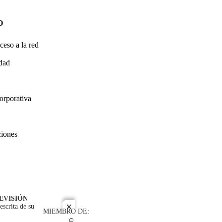
O
ceso a la red
idad
orporativa
ciones
EVISIÓN
escrita de su
close
MIEMBRO DE: