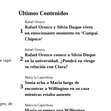
Últimos Contenidos
Rafael Orozco
Rafael Orozco y Silvia Duque viven
un emocionante momento en ‘Campai
Chipuco’
Rafael Orozco
Rafael Orozco conoce a Silvia Duque
se rapó
en la universidad. ¿Pondrá en riesgo
su relación con Clara?
María la Caprichosa
Sonia echa a María luego de
encontrar a Willington en su casa
mientras estaba ausente
gen, de
María la Caprichosa
María se entera que Willington