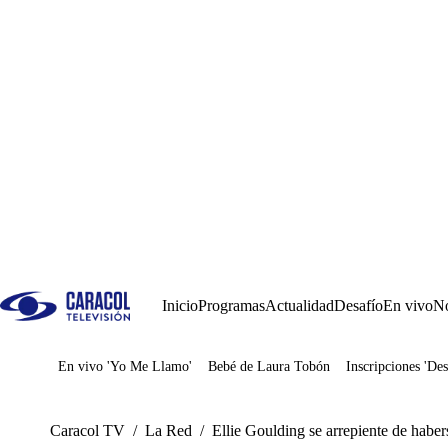
Inicio
Programas
Actualidad
Desafío
En vivo
No
En vivo 'Yo Me Llamo'
Bebé de Laura Tobón
Inscripciones 'Des
Juegos
Caracol TV
/
La Red
/
Ellie Goulding se arrepiente de haber