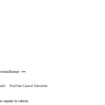
PUBLICIDAD
velas
Humor
afío'
YouTube Caracol Televisión
se rapado la cabeza