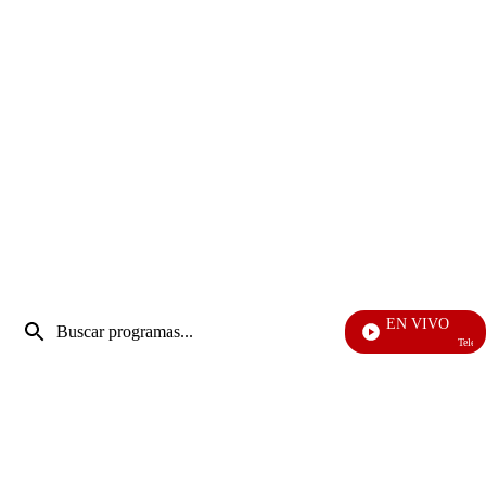
Entrada
EN VIVO
de
Televentas
Enviar
búsqueda
búsqueda