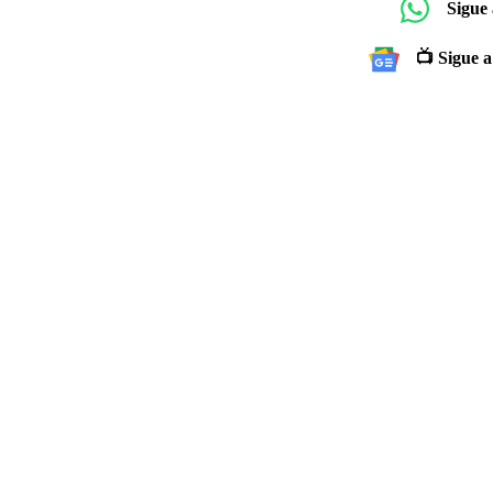
Sigue
📺 Sigue a