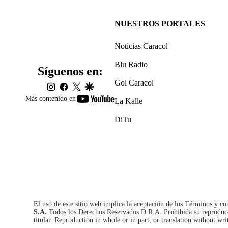
NUESTROS PORTALES
Noticias Caracol
Blu Radio
Síguenos en:
Gol Caracol
instagram
facebook
twitter
google
youtube-
Más contenido en
La Kalle
footer
DiTu
El uso de este sitio web implica la aceptación de los
Términos y co
S.A.
Todos los Derechos Reservados D.R.A. Prohibida su reproducció
titular. Reproduction in whole or in part, or translation without wri