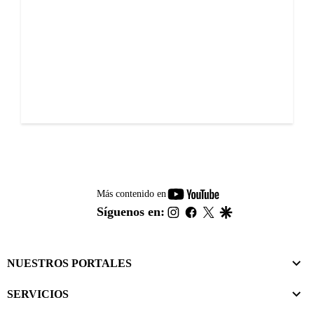
youtube-
Más contenido en
footer
instagram
facebook
twitter
google
Síguenos en:
NUESTROS PORTALES
SERVICIOS