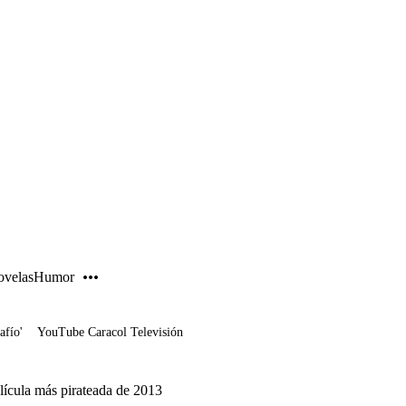
PUBLICIDAD
velas
Humor
afío'
YouTube Caracol Televisión
elícula más pirateada de 2013