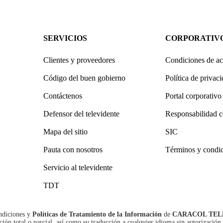
SERVICIOS
CORPORATIV
Clientes y proveedores
Condiciones de ac
Código del buen gobierno
Política de privac
Contáctenos
Portal corporativo
Defensor del televidente
Responsabilidad c
Mapa del sitio
SIC
Pauta con nosotros
Términos y condi
Servicio al televidente
TDT
ndiciones
y
Políticas de Tratamiento de la Información
de
CARACOL TEL
n total o parcial, así como su traducción a cualquier idioma sin autorización 