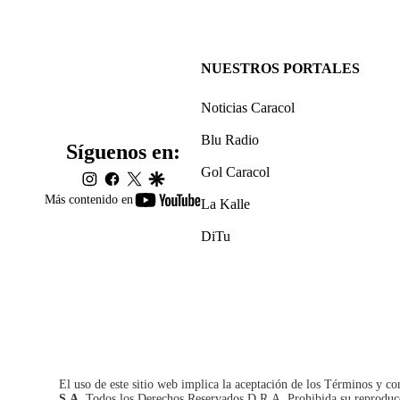
NUESTROS PORTALES
Noticias Caracol
Blu Radio
Síguenos en:
Gol Caracol
instagram
facebook
twitter
google
youtube-
Más contenido en
La Kalle
footer
DiTu
El uso de este sitio web implica la aceptación de los
Términos y co
S.A.
Todos los Derechos Reservados D.R.A. Prohibida su reproducció