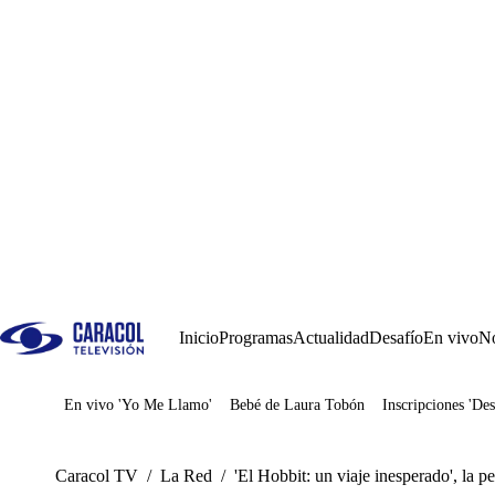
Inicio
Programas
Actualidad
Desafío
En vivo
No
En vivo 'Yo Me Llamo'
Bebé de Laura Tobón
Inscripciones 'Des
Juegos
Caracol TV
/
La Red
/
'El Hobbit: un viaje inesperado', la p