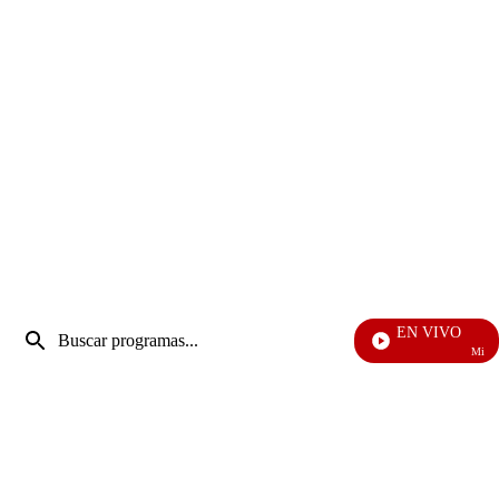
Entrada
EN VIVO
de
Mi Pecado
Enviar
búsqueda
búsqueda