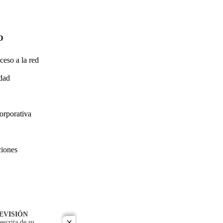
O
ceso a la red
idad
orporativa
ciones
EVISIÓN
escrita de su