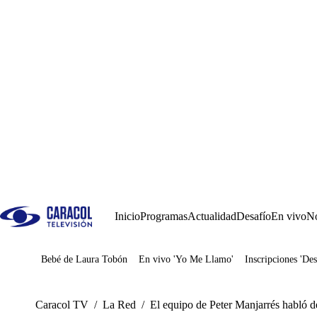
Inicio
Programas
Actualidad
Desafío
En vivo
No
Bebé de Laura Tobón
En vivo 'Yo Me Llamo'
Inscripciones 'Des
Juegos
Caracol TV
/
La Red
/
El equipo de Peter Manjarrés habló d