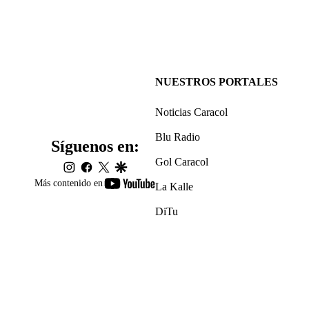
NUESTROS PORTALES
Noticias Caracol
Blu Radio
Síguenos en:
Gol Caracol
instagram
facebook
twitter
google
youtube-
Más contenido en
La Kalle
footer
DiTu