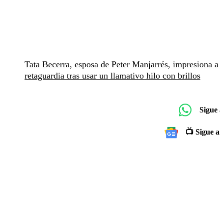
Tata Becerra, esposa de Peter Manjarrés, impresiona a 
retaguardia tras usar un llamativo hilo con brillos
Sigue
📺 Sigue a