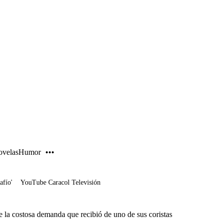
PUBLICIDAD
velas
Humor
afío'
YouTube Caracol Televisión
e la costosa demanda que recibió de uno de sus coristas