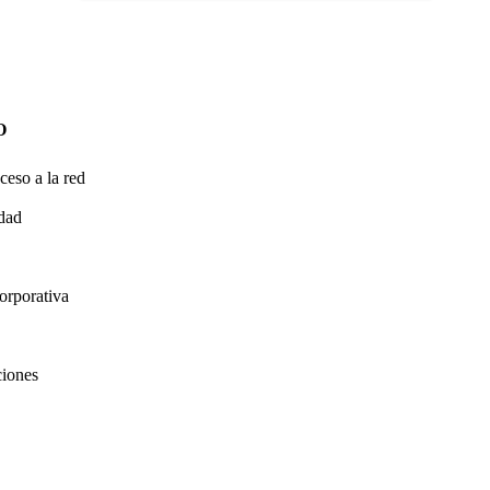
O
ceso a la red
idad
orporativa
ciones