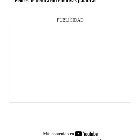
Felices' le dedicaron emotivas palabras
PUBLICIDAD
youtube-
Más contenido en
footer