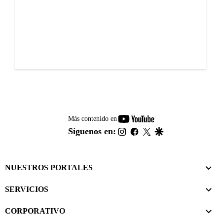
youtube-
Más contenido en
footer
instagram
facebook
twitter
google
Síguenos en:
NUESTROS PORTALES
SERVICIOS
CORPORATIVO