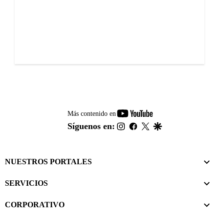
youtube-
Más contenido en
footer
instagram
facebook
twitter
google
Síguenos en:
NUESTROS PORTALES
SERVICIOS
CORPORATIVO