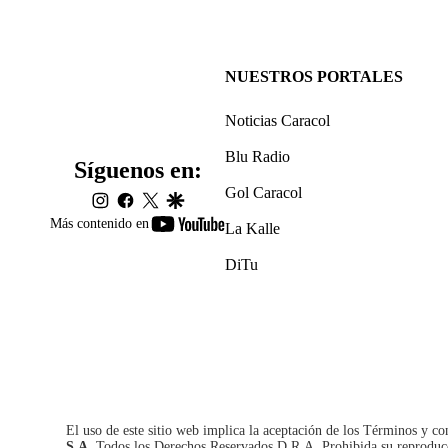
NUESTROS PORTALES
Noticias Caracol
Blu Radio
Síguenos en:
Gol Caracol
instagram
facebook
twitter
google
youtube-
Más contenido en
La Kalle
footer
DiTu
El uso de este sitio web implica la aceptación de los
Términos y co
S.A.
Todos los Derechos Reservados D.R.A. Prohibida su reproducció