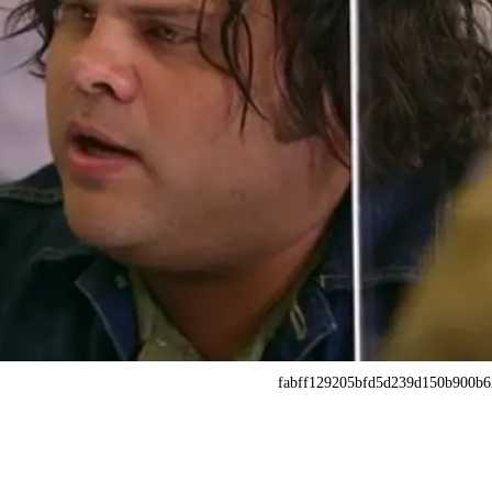
fabff129205bfd5d239d150b900b6