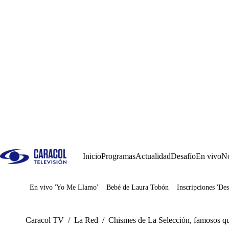
Inicio
Programas
Actualidad
Desafío
En vivo
No
En vivo 'Yo Me Llamo'
Bebé de Laura Tobón
Inscripciones 'Des
Juegos
Caracol TV
/
La Red
/
Chismes de La Selección, famosos q