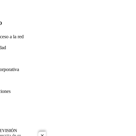
O
ceso a la red
idad
orporativa
ciones
EVISIÓN
escrita de su