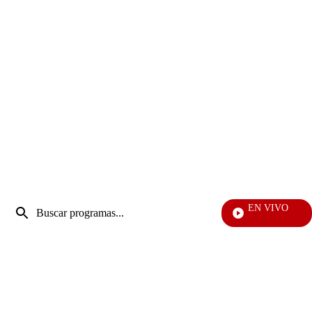
Entrada
EN VIVO
de
Día A Día
Enviar
búsqueda
búsqueda