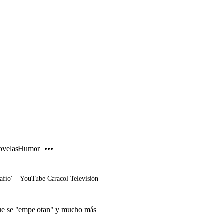
PUBLICIDAD
velas
Humor
afío'
YouTube Caracol Televisión
ue se "empelotan" y mucho más