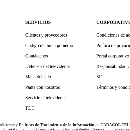
SERVICIOS
CORPORATIV
Clientes y proveedores
Condiciones de ac
Código del buen gobierno
Política de privac
Contáctenos
Portal corporativo
Defensor del televidente
Responsabilidad c
Mapa del sitio
SIC
Pauta con nosotros
Términos y condi
Servicio al televidente
TDT
ndiciones
y
Políticas de Tratamiento de la Información
de
CARACOL TEL
n total o parcial, así como su traducción a cualquier idioma sin autorización 