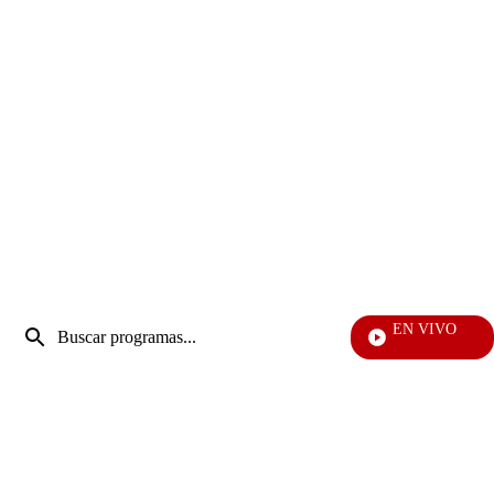
Entrada
EN VIVO
de
Vecinos
Enviar
búsqueda
búsqueda