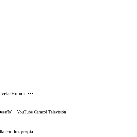
PUBLICIDAD
velas
Humor
Desafío'
YouTube Caracol Televisión
lla con luz propia