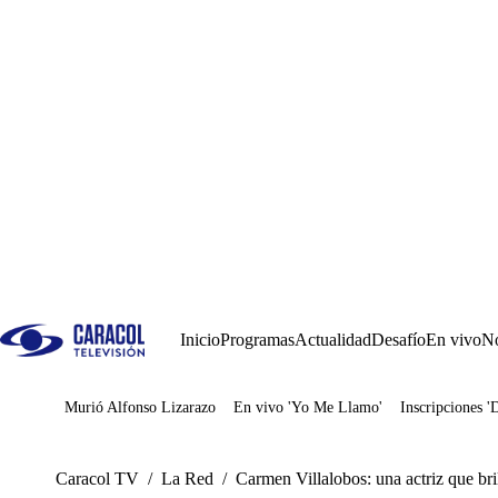
Inicio
Programas
Actualidad
Desafío
En vivo
No
Murió Alfonso Lizarazo
En vivo 'Yo Me Llamo'
Inscripciones '
Juegos
Caracol TV
/
La Red
/
Carmen Villalobos: una actriz que bri