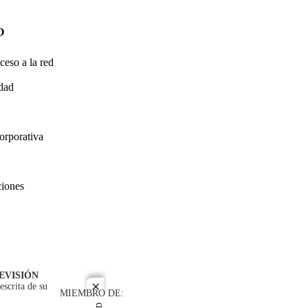
O
ceso a la red
idad
orporativa
ciones
EVISIÓN
escrita de su
close
MIEMBRO DE: