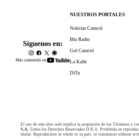
NUESTROS PORTALES
Noticias Caracol
Blu Radio
Síguenos en:
Gol Caracol
instagram
facebook
twitter
google
youtube-
Más contenido en
La Kalle
footer
DiTu
El uso de este sitio web implica la aceptación de los
Términos y co
S.A.
Todos los Derechos Reservados D.R.A. Prohibida su reproducció
titular. Reproduction in whole or in part, or translation without wri