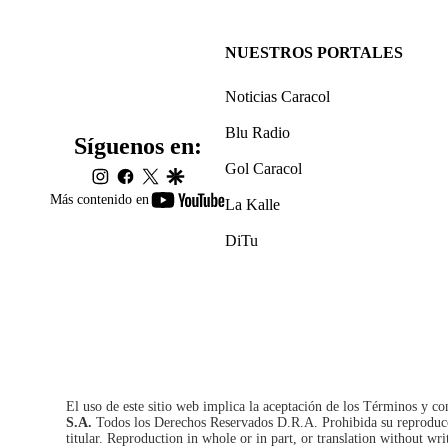
NUESTROS PORTALES
Noticias Caracol
Blu Radio
Síguenos en:
Gol Caracol
instagram
facebook
twitter
google
youtube-
Más contenido en
La Kalle
footer
DiTu
El uso de este sitio web implica la aceptación de los
Términos y co
S.A.
Todos los Derechos Reservados D.R.A. Prohibida su reproducció
titular. Reproduction in whole or in part, or translation without wri