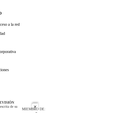
O
ceso a la red
idad
orporativa
ciones
EVISIÓN
escrita de su
close
MIEMBRO DE: