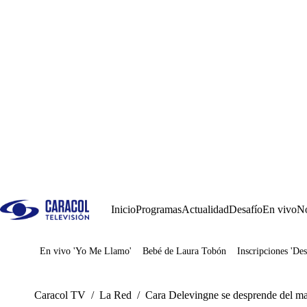
Inicio
Programas
Actualidad
Desafío
En vivo
No
En vivo 'Yo Me Llamo'
Bebé de Laura Tobón
Inscripciones 'Des
Juegos
Caracol TV
/
La Red
/
Cara Delevingne se desprende del ma