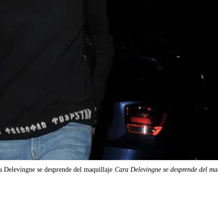
a Delevingne se desprende del maquillaje
Cara Delevingne se desprende del ma