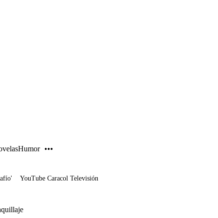
PUBLICIDAD
velas
Humor
afío'
YouTube Caracol Televisión
quillaje