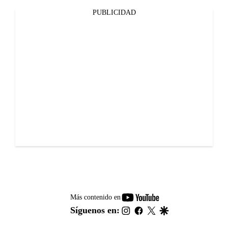
PUBLICIDAD
youtube-
Más contenido en
footer
instagram
facebook
twitter
google
Síguenos en: