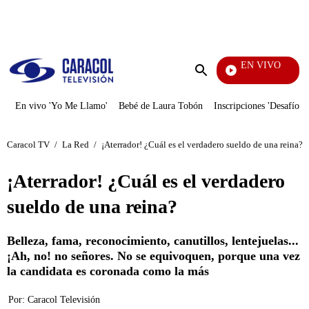
PUBLICIDAD
EN VIVO
Día A Día
Enviar
búsqueda
En vivo 'Yo Me Llamo'
Bebé de Laura Tobón
Inscripciones 'Desafío'
Caracol TV
/
La Red
/
¡Aterrador! ¿Cuál es el verdadero sueldo de una reina?
¡Aterrador! ¿Cuál es el verdadero
sueldo de una reina?
Belleza, fama, reconocimiento, canutillos, lentejuelas...
¡Ah, no! no señores. No se equivoquen, porque una vez
la candidata es coronada como la más
Por:
Caracol Televisión