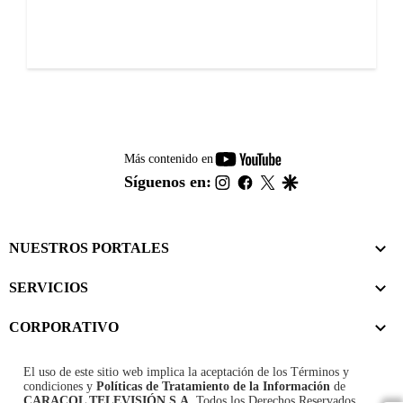
youtube-
Más contenido en
footer
instagram
facebook
twitter
google
Síguenos en:
NUESTROS PORTALES
SERVICIOS
CORPORATIVO
El uso de este sitio web implica la aceptación de los
Términos y
condiciones
y
Políticas de Tratamiento de la Información
de
CARACOL TELEVISIÓN S.A.
Todos los Derechos Reservados