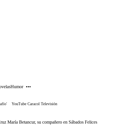
PUBLICIDAD
velas
Humor
afío'
YouTube Caracol Televisión
ruz María Betancur, su compañero en Sábados Felices