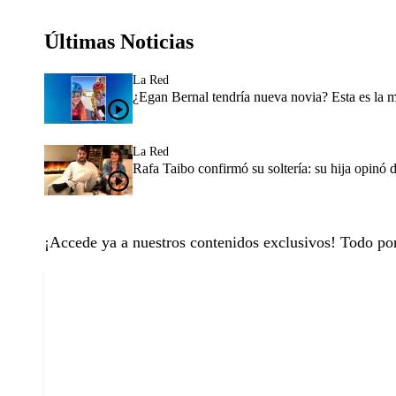
Últimas Noticias
La Red
¿Egan Bernal tendría nueva novia? Esta es la 
La Red
Rafa Taibo confirmó su soltería: su hija opinó 
¡Accede ya a nuestros contenidos exclusivos! Todo p