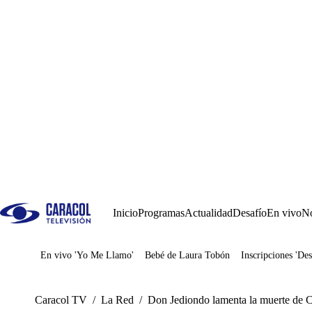
Inicio
Programas
Actualidad
Desafío
En vivo
No
En vivo 'Yo Me Llamo'
Bebé de Laura Tobón
Inscripciones 'Des
Juegos
Caracol TV
/
La Red
/
Don Jediondo lamenta la muerte de C