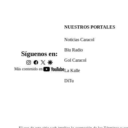
NUESTROS PORTALES
Noticias Caracol
Blu Radio
Síguenos en:
Gol Caracol
instagram
facebook
twitter
google
youtube-
Más contenido en
La Kalle
footer
DiTu