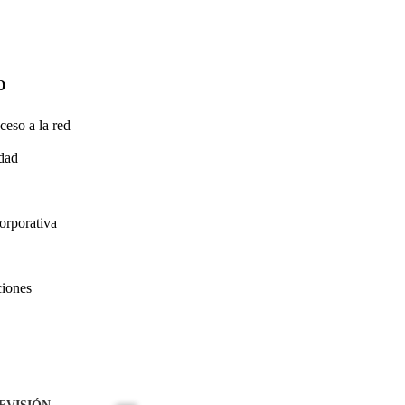
O
ceso a la red
idad
orporativa
ciones