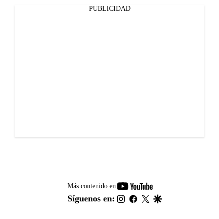
PUBLICIDAD
youtube-
Más contenido en
footer
instagram
facebook
twitter
google
Síguenos en: