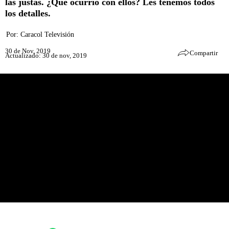
las justas. ¿Qué ocurrió con ellos? Les tenemos todos
los detalles.
Por:
Caracol Televisión
30 de Nov, 2019
Compartir
Actualizado: 30 de nov, 2019