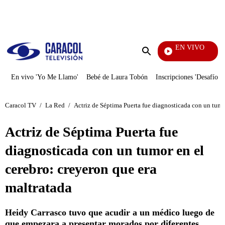
PUBLICIDAD
EN VIVO
La Fi
Enviar
búsqueda
En vivo 'Yo Me Llamo'
Bebé de Laura Tobón
Inscripciones 'Desafío'
Caracol TV
/
La Red
/
Actriz de Séptima Puerta fue diagnosticada con un tumor
Actriz de Séptima Puerta fue
diagnosticada con un tumor en el
cerebro: creyeron que era
maltratada
Heidy Carrasco tuvo que acudir a un médico luego de
que empezara a presentar morados por diferentes