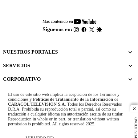
youtube-
Más contenido en
footer
instagram
facebook
twitter
google
Síguenos en:
NUESTROS PORTALES
SERVICIOS
CORPORATIVO
El uso de este sitio web implica la aceptación de los
Términos y
condiciones
y
Políticas de Tratamiento de la Información
de
CARACOL TELEVISIÓN S.A.
Todos los Derechos Reservados
D.R.A. Prohibida su reproducción total o parcial, así como su
cl
traducción a cualquier idioma sin autorización escrita de su titular.
Reproduction in whole or in part, or translation without written
PUBLICIDAD
permission is prohibited. All rights reserved 2025.