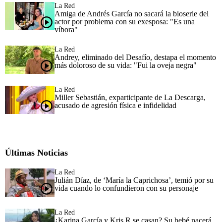
La Red
Amiga de Andrés García no sacará la bioserie del
actor por problema con su exesposa: "Es una
víbora"
La Red
Andrey, eliminado del Desafío, destapa el momento
más doloroso de su vida: "Fui la oveja negra"
La Red
Miller Sebastián, exparticipante de La Descarga,
acusado de agresión física e infidelidad
Últimas Noticias
La Red
Julián Díaz, de ‘María la Caprichosa’, temió por su
vida cuando lo confundieron con su personaje
La Red
¿Karina García y Kris R se casan? Su bebé nacerá