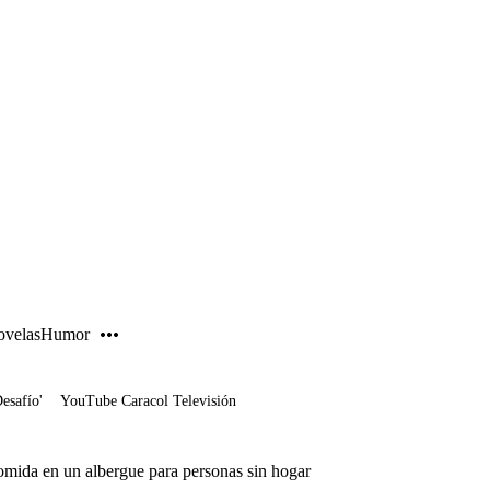
PUBLICIDAD
velas
Humor
Desafío'
YouTube Caracol Televisión
comida en un albergue para personas sin hogar