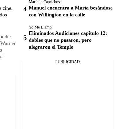
María la Caprichosa
Manuel encuentra a María besándose
e cine.
 dos
con Willington en la calle
Yo Me Llamo
Eliminados Audiciones capítulo 12:
 poder
dobles que no pasaron, pero
o Warner
alegraron el Templo
s
n.
PUBLICIDAD