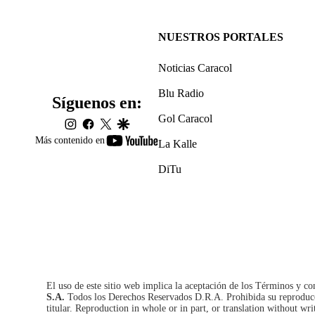
NUESTROS PORTALES
Noticias Caracol
Blu Radio
Síguenos en:
Gol Caracol
instagram
facebook
twitter
google
youtube-
Más contenido en
La Kalle
footer
DiTu
El uso de este sitio web implica la aceptación de los
Términos y co
S.A.
Todos los Derechos Reservados D.R.A. Prohibida su reproducció
titular. Reproduction in whole or in part, or translation without wri