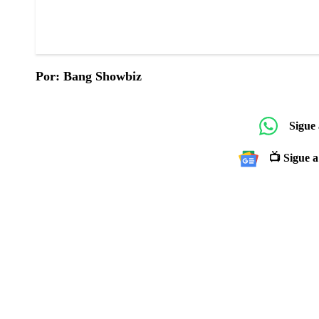
Por: Bang Showbiz
Sigue
📺 Sigue a