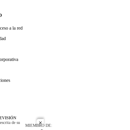
O
ceso a la red
idad
orporativa
ciones
EVISIÓN
escrita de su
close
MIEMBRO DE: