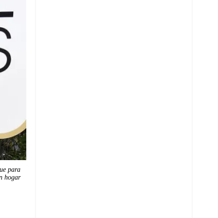
gue para
in hogar