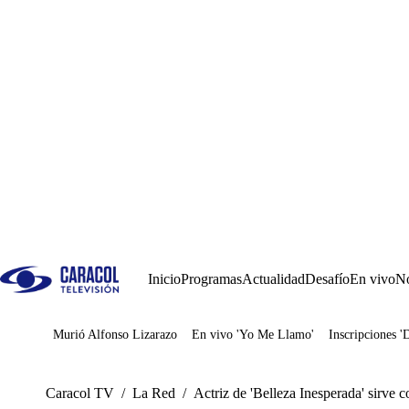
Inicio
Programas
Actualidad
Desafío
En vivo
No
Murió Alfonso Lizarazo
En vivo 'Yo Me Llamo'
Inscripciones '
Juegos
Caracol TV
/
La Red
/
Actriz de 'Belleza Inesperada' sirve 