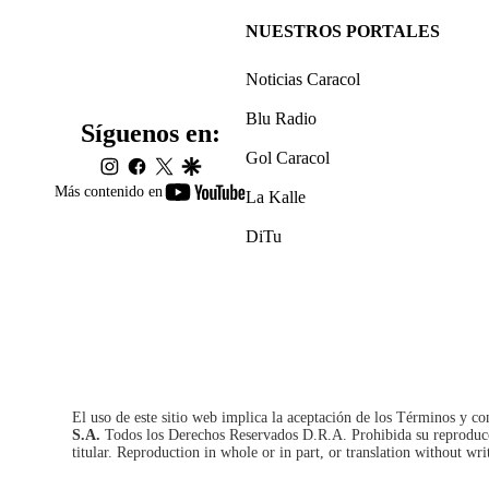
NUESTROS PORTALES
Noticias Caracol
Blu Radio
Síguenos en:
Gol Caracol
instagram
facebook
twitter
google
youtube-
Más contenido en
La Kalle
footer
DiTu
El uso de este sitio web implica la aceptación de los
Términos y co
S.A.
Todos los Derechos Reservados D.R.A. Prohibida su reproducció
titular. Reproduction in whole or in part, or translation without wri