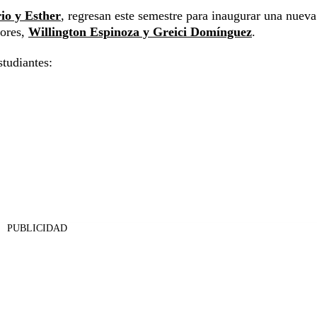
io y Esther
, regresan este semestre para inaugurar una nueva
sores,
Willington Espinoza y Greici Domínguez
.
studiantes:
PUBLICIDAD