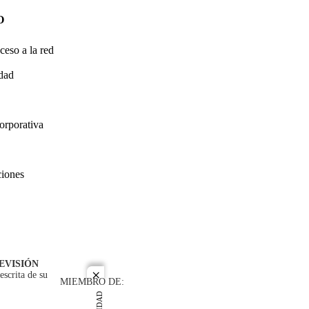
O
ceso a la red
idad
orporativa
ciones
EVISIÓN
escrita de su
close
MIEMBRO DE: