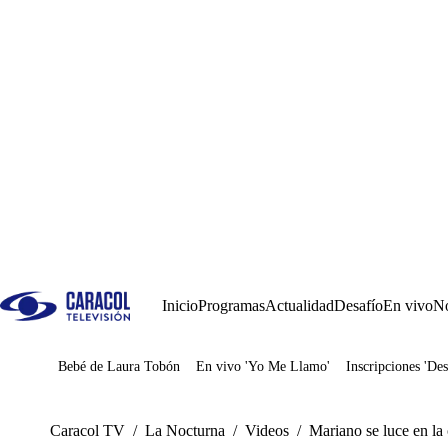
Inicio
Programas
Actualidad
Desafío
En vivo
No
Bebé de Laura Tobón
En vivo 'Yo Me Llamo'
Inscripciones 'Des
Juegos
Caracol TV
/
La Nocturna
/
Videos
/
Mariano se luce en la