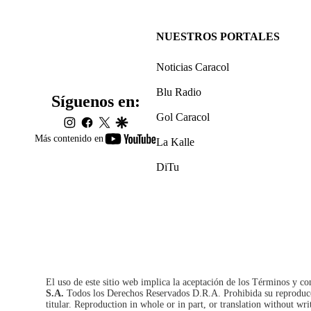
NUESTROS PORTALES
Noticias Caracol
Blu Radio
Síguenos en:
Gol Caracol
instagram
facebook
twitter
google
youtube-
Más contenido en
La Kalle
footer
DiTu
El uso de este sitio web implica la aceptación de los
Términos y co
S.A.
Todos los Derechos Reservados D.R.A. Prohibida su reproducció
titular. Reproduction in whole or in part, or translation without wri