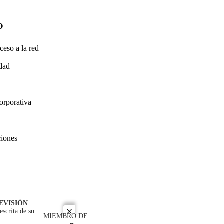
O
ceso a la red
idad
orporativa
ciones
EVISIÓN
escrita de su
close
MIEMBRO DE: