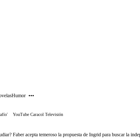
PUBLICIDAD
velas
Humor
afío'
YouTube Caracol Televisión
udiar? Faber acepta temeroso la propuesta de Ingrid para buscar la ind