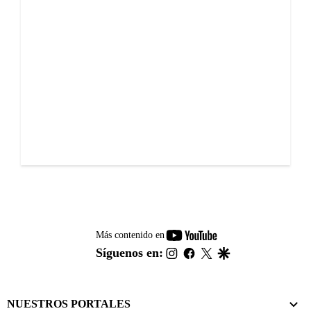
youtube-
Más contenido en
footer
instagram
facebook
twitter
google
Síguenos en:
NUESTROS PORTALES