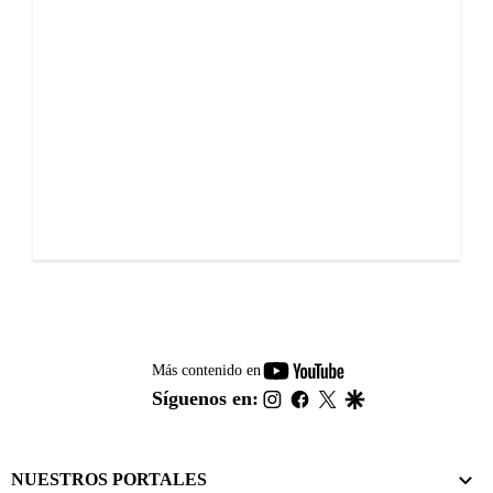
youtube-
Más contenido en
footer
instagram
facebook
twitter
google
Síguenos en:
NUESTROS PORTALES