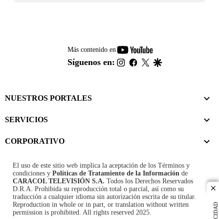
youtube-
Más contenido en
footer
instagram
facebook
twitter
google
Síguenos en:
NUESTROS PORTALES
SERVICIOS
CORPORATIVO
El uso de este sitio web implica la aceptación de los
Términos y
condiciones
y
Políticas de Tratamiento de la Información
de
CARACOL TELEVISIÓN S.A.
Todos los Derechos Reservados
D.R.A. Prohibida su reproducción total o parcial, así como su
cl
traducción a cualquier idioma sin autorización escrita de su titular.
Reproduction in whole or in part, or translation without written
PUBLICIDAD
permission is prohibited. All rights reserved 2025.