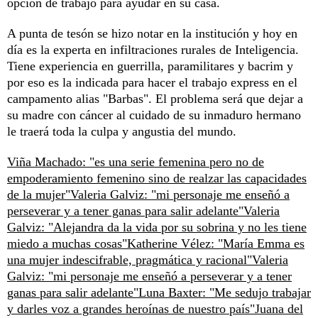
opción de trabajo para ayudar en su casa.
A punta de tesón se hizo notar en la institución y hoy en
día es la experta en infiltraciones rurales de Inteligencia.
Tiene experiencia en guerrilla, paramilitares y bacrim y
por eso es la indicada para hacer el trabajo express en el
campamento alias "Barbas". El problema será que dejar a
su madre con cáncer al cuidado de su inmaduro hermano
le traerá toda la culpa y angustia del mundo.
Viña Machado: "es una serie femenina pero no de
empoderamiento femenino sino de realzar las capacidades
de la mujer"
Valeria Galviz: "mi personaje me enseñó a
perseverar y a tener ganas para salir adelante"
Valeria
Galviz: "Alejandra da la vida por su sobrina y no les tiene
miedo a muchas cosas"
Katherine Vélez: "María Emma es
una mujer indescifrable, pragmática y racional"
Valeria
Galviz: "mi personaje me enseñó a perseverar y a tener
ganas para salir adelante"
Luna Baxter: "Me sedujo trabajar
y darles voz a grandes heroínas de nuestro país"
Juana del